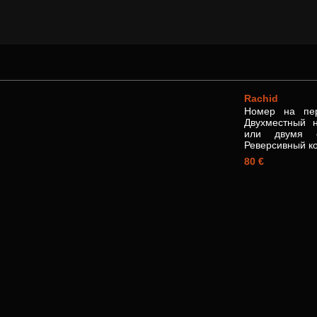
Rachid
Номер на пер
Двухместный 
или двумя о
Реверсивный ко
80 €