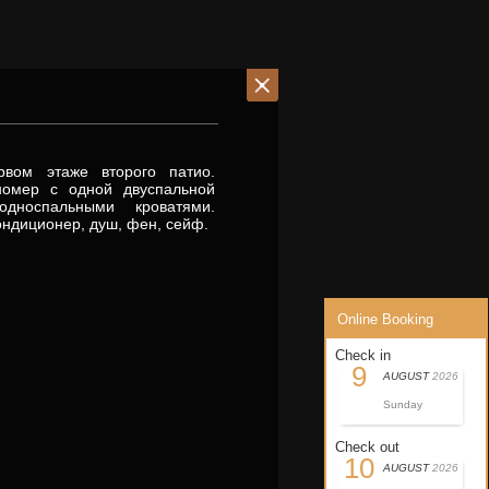
вом этаже второго патио.
номер с одной двуспальной
дноспальными кроватями.
ндиционер, душ, фен, сейф.
Online Booking
Check in
9
AUGUST
2026
Sunday
Check out
10
AUGUST
2026