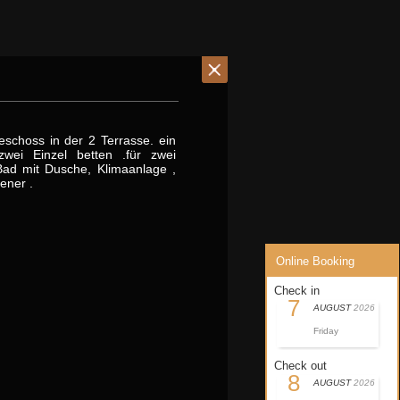
schoss in der 2 Terrasse. ein
wei Einzel betten .für zwei
Bad mit Dusche, Klimaanlage ,
ener .
Online Booking
Check in
7
AUGUST
2026
Friday
Check out
8
AUGUST
2026