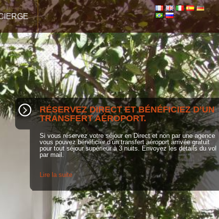
CIERGE
RÉSERVEZ DIRECT ET BÉNÉFICIEZ D’UN
TRANSFERT AÉROPORT.
Si vous réservez votre séjour en Direct et non par une agence
vous pouvez bénéficier d’un transfert aéroport arrivée gratuit
pour tout séjour supérieur à 3 nuits. Envoyez les détails du vol
par mail.
Lire la suite