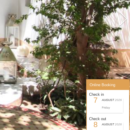
Online Booking
Check in
7
AUGUST
2026
Friday
Check out
8
AUGUST
2026