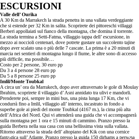
ESCURSIONI
Valle dell’ Ourika
A 30 Km da Marrakech la strada penetra in una vallata verdeggiante
che si estende per 32 Km in salita. Scoprirete dei pittoreschi villaggi
Berberi appollaiati sul fianco della montagna, che domina il torrente.
La strada termina a Setti-Fatma, villaggio tappa dell’ escursione, in
mezzo ai noccioli centenari, dove potrete gustare un succolento tajine
dopo aver scalato una o più delle 7 cascate. La prima è a 20 minuti di
marcia nei sentieri di montagna lungo il fiume, le altre sono di accesso
più difficile, ma possibile…
Costo per 2 persone, 30 euro pp
Da 3 a 4 persone 28 euro pp
Da 5 a 8 persone 25 euro pp
Imlil/Monte Toubkal
A circa un’ ora da Marrakech, dopo aver attraversato le gole di Moulay
Ibrahim, scoprirete il villaggio d’ Asni annidato tra ulivi e mandorli.
Prenderete poi, sempre in mini bus, una pista lunga 17 Km, che vi
condurrà fino a Imlil, villaggio all’ interno, incastrato in fondo a
superbe gole ai piedi del monte Toubkal (4167 m.), la cima più alta
dell’Africa del Nord. Qui vi attenderà una guida che vi accompagnerà
sulla montagna per 1 ora e 15 minuti di cammino. Pranzo presso la
guida Berbera nella sua casa con una bellissima vista sulla vallata.
Ritorno attraverso la strada dell’ altopiano del Kik con una cornice
fantastica sull’ Atlante. Pranzo presso la guida 150 dirhams a persona