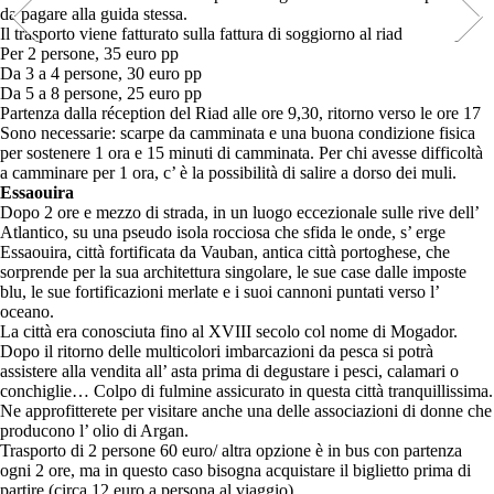
da pagare alla guida stessa.
Il trasporto viene fatturato sulla fattura di soggiorno al riad
Per 2 persone, 35 euro pp
Da 3 a 4 persone, 30 euro pp
Da 5 a 8 persone, 25 euro pp
Partenza dalla réception del Riad alle ore 9,30, ritorno verso le ore 17
Sono necessarie: scarpe da camminata e una buona condizione fisica
per sostenere 1 ora e 15 minuti di camminata. Per chi avesse difficoltà
a camminare per 1 ora, c’ è la possibilità di salire a dorso dei muli.
Essaouira
Dopo 2 ore e mezzo di strada, in un luogo eccezionale sulle rive dell’
Atlantico, su una pseudo isola rocciosa che sfida le onde, s’ erge
Essaouira, città fortificata da Vauban, antica città portoghese, che
sorprende per la sua architettura singolare, le sue case dalle imposte
blu, le sue fortificazioni merlate e i suoi cannoni puntati verso l’
oceano.
La città era conosciuta fino al XVIII secolo col nome di Mogador.
Dopo il ritorno delle multicolori imbarcazioni da pesca si potrà
assistere alla vendita all’ asta prima di degustare i pesci, calamari o
conchiglie… Colpo di fulmine assicurato in questa città tranquillissima.
Ne approfitterete per visitare anche una delle associazioni di donne che
producono l’ olio di Argan.
Trasporto di 2 persone 60 euro/ altra opzione è in bus con partenza
ogni 2 ore, ma in questo caso bisogna acquistare il biglietto prima di
partire (circa 12 euro a persona al viaggio)