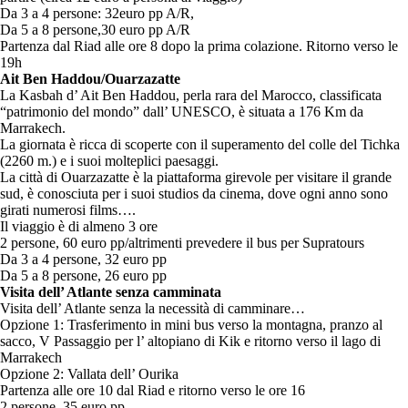
Da 3 a 4 persone: 32euro pp A/R,
Da 5 a 8 persone,30 euro pp A/R
Partenza dal Riad alle ore 8 dopo la prima colazione. Ritorno verso le
19h
Ait Ben Haddou/Ouarzazatte
La Kasbah d’ Ait Ben Haddou, perla rara del Marocco, classificata
“patrimonio del mondo” dall’ UNESCO, è situata a 176 Km da
Marrakech.
La giornata è ricca di scoperte con il superamento del colle del Tichka
(2260 m.) e i suoi molteplici paesaggi.
La città di Ouarzazatte è la piattaforma girevole per visitare il grande
sud, è conosciuta per i suoi studios da cinema, dove ogni anno sono
girati numerosi films….
Il viaggio è di almeno 3 ore
2 persone, 60 euro pp/altrimenti prevedere il bus per Supratours
Da 3 a 4 persone, 32 euro pp
Da 5 a 8 persone, 26 euro pp
Visita dell’ Atlante senza camminata
Visita dell’ Atlante senza la necessità di camminare…
Opzione 1: Trasferimento in mini bus verso la montagna, pranzo al
sacco, V Passaggio per l’ altopiano di Kik e ritorno verso il lago di
Marrakech
Opzione 2: Vallata dell’ Ourika
Partenza alle ore 10 dal Riad e ritorno verso le ore 16
2 persone, 35 euro pp