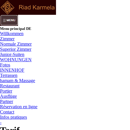
Menu principal DE
Willkommen
Zimmer
Normale Zimmer
Superior Zimmer
Junior-Suiten
WOHNUNGEN
Fotos
INNENHOF
Terrassen
hamam & Massage
Restaurant
Portier
Ausflüge
Partner
Réservation en ligne
Contact
Infos pratiques
-