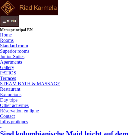
Menu principal EN
Home
Rooms
Standard room
Superior rooms
Junior Suites
Apartments
Gallery
PATIOS
Terraces
STEAM BATH & MASSAGE
Restaurant
Excurcions
Day trips
Other activities
Réservation en ligne
Contact
Infos pratiques
-
Sind kolumbianische Maid leicht auf dem