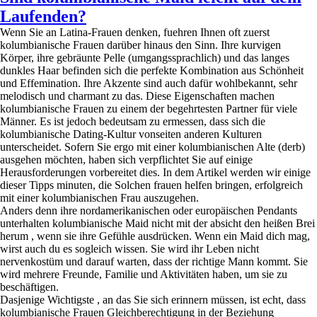
Laufenden?
Wenn Sie an Latina-Frauen denken, fuehren Ihnen oft zuerst
kolumbianische Frauen darüber hinaus den Sinn. Ihre kurvigen
Körper, ihre gebräunte Pelle (umgangssprachlich) und das langes
dunkles Haar befinden sich die perfekte Kombination aus Schönheit
und Effemination. Ihre Akzente sind auch dafür wohlbekannt, sehr
melodisch und charmant zu das. Diese Eigenschaften machen
kolumbianische Frauen zu einem der begehrtesten Partner für viele
Männer. Es ist jedoch bedeutsam zu ermessen, dass sich die
kolumbianische Dating-Kultur vonseiten anderen Kulturen
unterscheidet. Sofern Sie ergo mit einer kolumbianischen Alte (derb)
ausgehen möchten, haben sich verpflichtet Sie auf einige
Herausforderungen vorbereitet dies. In dem Artikel werden wir einige
dieser Tipps minuten, die Solchen frauen helfen bringen, erfolgreich
mit einer kolumbianischen Frau auszugehen.
Anders denn ihre nordamerikanischen oder europäischen Pendants
unterhalten kolumbianische Maid nicht mit der absicht den heißen Brei
herum , wenn sie ihre Gefühle ausdrücken. Wenn ein Maid dich mag,
wirst auch du es sogleich wissen. Sie wird ihr Leben nicht
nervenkostüm und darauf warten, dass der richtige Mann kommt. Sie
wird mehrere Freunde, Familie und Aktivitäten haben, um sie zu
beschäftigen.
Dasjenige Wichtigste , an das Sie sich erinnern müssen, ist echt, dass
kolumbianische Frauen Gleichberechtigung in der Beziehung