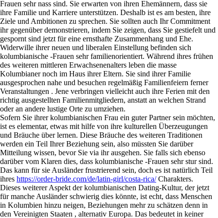
Frauen sehr nass sind. Sie erwarten von ihren Ehemännern, dass sie
ihre Familie und Karriere unterstützen. Deshalb ist es am besten, ihre
Ziele und Ambitionen zu sprechen. Sie sollten auch Ihr Commitment
ihr gegenüber demonstrieren, indem Sie zeigen, dass Sie gestiefelt und
gespornt sind jetzt für eine ernsthafte Zusammenhang und Ehe.
Widerwille ihrer neuen und liberalen Einstellung befinden sich
kolumbianische -Frauen sehr familienorientiert. Während ihres frühen
des weiteren mittleren Erwachsenenalters leben die masse
Kolumbianer noch im Haus ihrer Eltern. Sie sind ihrer Familie
ausgesprochen nahe und besuchen regelmäßig Familienfeiern ferner
Veranstaltungen . Jene verbringen vielleicht auch ihre Ferien mit den
richtig ausgestellten Familienmitgliedern, anstatt an welchen Strand
oder an andere lustige Orte zu umziehen.
Sofern Sie ihrer kolumbianischen Frau ein guter Partner sein möchten,
ist es elementar, etwas mit hilfe von ihre kulturellen Überzeugungen
und Bräuche über lernen. Diese Bräuche des weiteren Traditionen
werden ein Teil Ihrer Beziehung sein, also müssten Sie darüber
Mitteilung wissen, bevor Sie via ihr ausgehen. Sie falls sich ebenso
darüber vom Klaren dies, dass kolumbianische -Frauen sehr stur sind.
Das kann für sie Ausländer frustrierend sein, doch es ist natürlich Teil
ihres
https://order-bride.com/de/latin-girl/costa-rica/
Charakters.
Dieses weiterer Aspekt der kolumbianischen Dating-Kultur, der jetzt
für manche Ausländer schwierig dies könnte, ist echt, dass Menschen
in Kolumbien hinzu neigen, Beziehungen mehr zu schätzen denn in
den Vereinigten Staaten , alternativ Europa. Das bedeutet in keiner